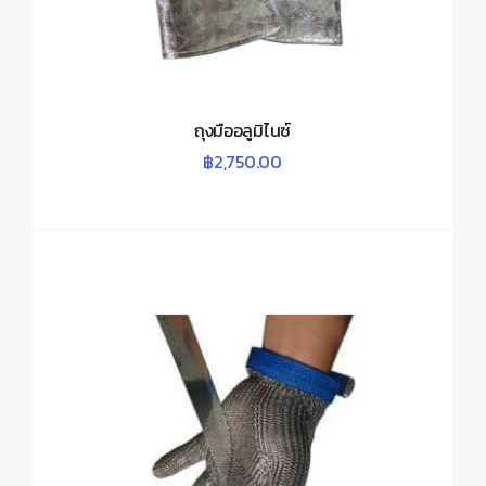
ถุงมืออลูมิไนซ์
฿
2,750.00