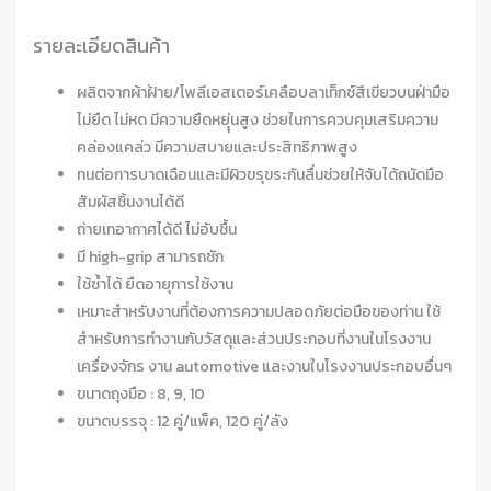
รายละเอียดสินค้า
ผลิตจากผ้าฝ้าย/โพลีเอสเตอร์เคลือบลาเท็กซ์สีเขียวบนฝ่ามือ
ไม่ยืด ไม่หด มีความยืดหยุุ่นสูง ช่วยในการควบคุมเสริมความ
คล่องแคล่ว มีความสบายและประสิทธิภาพสูง
ทนต่อการบาดเฉือนและมีผิวขรุขระกันลื่นช่วยให้จับได้ถนัดมือ
สัมผัสชิ้นงานได้ดี
ถ่ายเทอากาศได้ดี ไม่อับชื้น
มี high-grip สามารถซัก
ใช้ซ้ำได้ ยืดอายุการใช้งาน
เหมาะสำหรับงานที่ต้องการความปลอดภัยต่อมือของท่าน ใช้
สำหรับการทำงานกับวัสดุและส่วนประกอบที่งานในโรงงาน
เครื่องจักร งาน automotive และงานในโรงงานประกอบอื่นๆ
ขนาดถุงมือ : 8, 9, 10
ขนาดบรรจุ : 12 คู่/แพ็ค, 120 คู่/ลัง