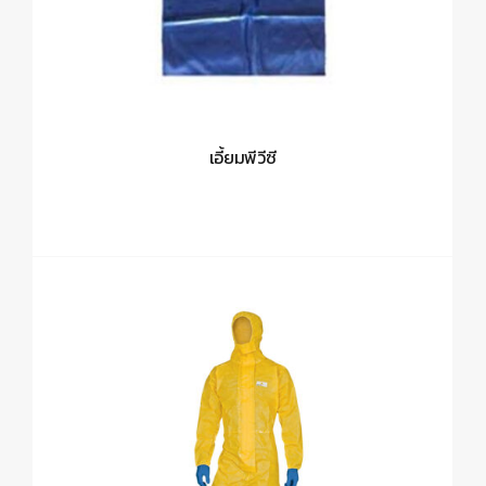
เอี้ยมพีวีซี