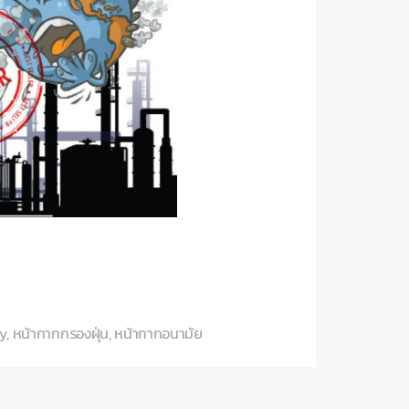
ty
,
หน้ากากกรองฝุ่น
,
หน้ากากอนามัย