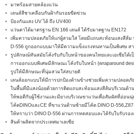
มาพร้อมสายคล้องแว่น
เลนส์สีชาเคลือบกันฝ้ากันรอยขีดข่วน
ป้องกันแสง UV ได้ ถึง UV400
แว่นตาได้มาตรฐาน EN 166 เลนส์ ได้รับมาตฐาน EN172
เพิ่มความปลอดภัยให้แก่ผู้สวมใส่ โดยมีแถบสะท้อนแสงสีส
D-556 ถูกออกแบบมาให้มีความแข็งแรงทนทานเป็นพิเศษ สา
รูปลักษณ์ทันสมัยโค้งรับกับใบหน้าของคนไทยและเอเซียได้เป
การออกแบบพิเศษมีลักษณะโค้งรับใบหน้า (wraparound design
รูปให้มีลักษณะที่นุ่มสวมใส่สบายตั
เลนส์ออกแบบให้มีการปกป้องด้านข้างช่วยเพิ่มความปลอดภัย
ในพื้นที่มีแสงน้อยด้วยการติดแถบสะท้อนแสงสีส้มบริเวณด้
ให้พอดีกับผู้ใช้งานและมียางบริเวณขาแว่นเพื่อสัมผัสที่อ่อน
โค้ดDINOและCE ที่ขาแว่นด้านซ้ายมีโค้ด DINO D-556,Z87
ให้ทราบว่า DINO D-556 ผ่านการทดสอบและได้รับใบรับรอง
สินค้าผลิตจากประเทศมาเลเซีย