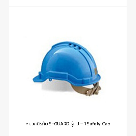
หมวกนิรภัย S-GUARD รุ่น J – 1 Safety Cap