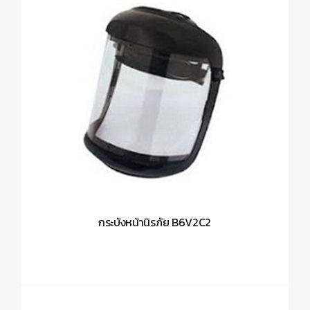
กระบังหน้านิรภัย B6V2C2