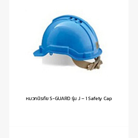
หมวกนิรภัย S-GUARD รุ่น J – 1 Safety Cap