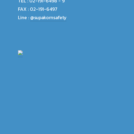
TEL :
02-191-6498 - 9
FAX :
02-191-6497
Line :
@supakornsafety