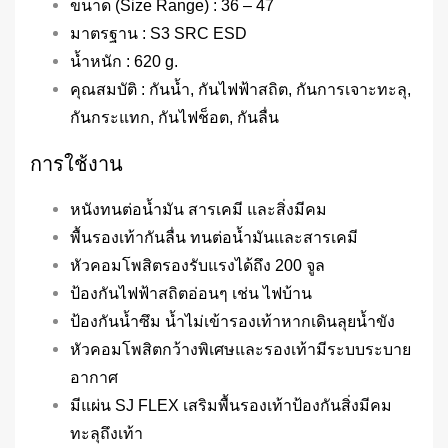
ขนาด (Size Range) : 36 – 47
มาตรฐาน : S3 SRC ESD
น้ำหนัก : 620 g.
คุณสมบัติ : กันน้ำ, กันไฟฟ้าสถิต, กันการเจาะทะลุ,
กันกระแทก, กันไฟช็อต, กันลื่น
การใช้งาน
หนังทนต่อน้ำมัน สารเคมี และสิ่งมีคม
พื้นรองเท้ากันลื่น ทนต่อน้ำมันและสารเคมี
หัวคอมโพสิตรองรับแรงได้ถึง 200 จูล
ป้องกันไฟฟ้าสถิตอ่อนๆ เช่น ไฟบ้าน
ป้องกันน้ำซึม น้ำไม่เข้ารองเท้าหากเดินลุยน้ำขัง
หัวคอมโพสิตกว้างพิเศษและรองเท้ามีระบบระบาย
อากาศ
มีแผ่น SJ FLEX เสริมพื้นรองเท้าป้องกันสิ่งมีคม
ทะลุถึงเท้า