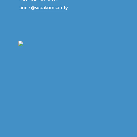
Line :
@supakornsafety