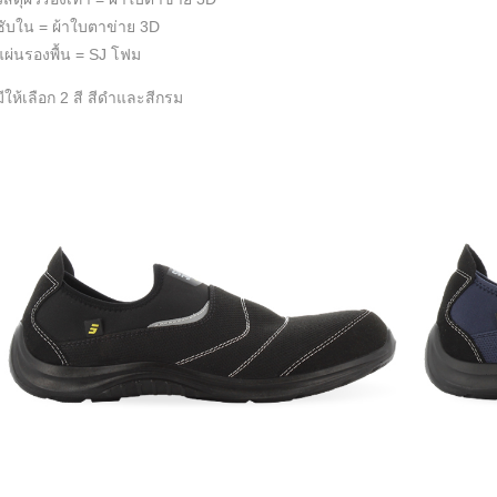
ซับใน = ผ้าใบตาข่าย 3D
แผ่นรองพื้น = SJ โฟม
มีให้เลือก 2 สี สีดำและสีกรม