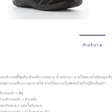
คำอธิบาย
รองเท้าเซฟตี้หุ้มส้น หัวเหล็ก แบบสวม น้ำหนักเบา สวมใส่สบายไม่ต้องผูกเชื
วัสดุด้านบนที่ระบายอากาศได้ สวมใส่สบายเป็นพิเศษโดยไม่รู้สึกเมื่อยล้า
พื้นรองเท้า = พียู
ส่วนหัวรองเท้า = หัวเหล็ก
แผ่นกันทะลุ = แผ่นใยกันทะลุ
วัสดุผิวรองเท้า = ผ้าใบตาข่าย 3D