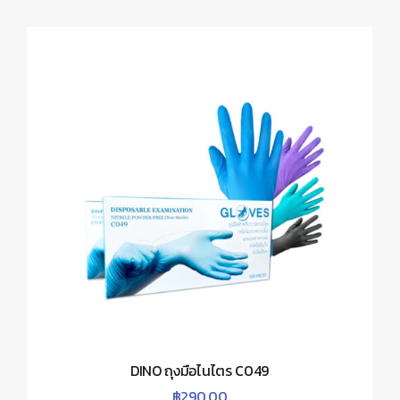
DINO ถุงมือไนไตร C049
฿
290.00