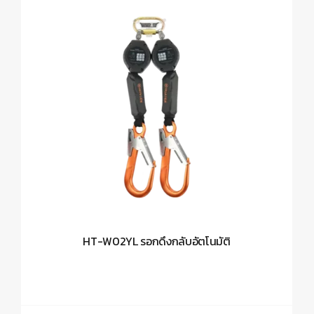
HT-W02YL รอกดึงกลับอัตโนมัติ