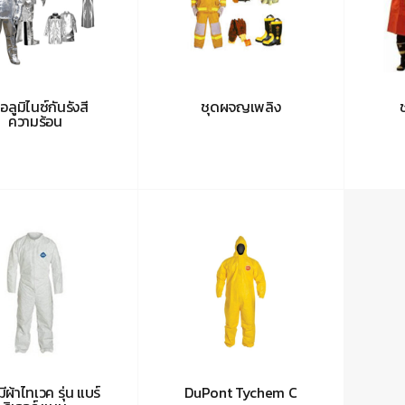
อลูมิไนซ์กันรังสี
ชุดผจญเพลิง
ความร้อน
ีผ้าไทเวค รุ่น แบร์
DuPont Tychem C