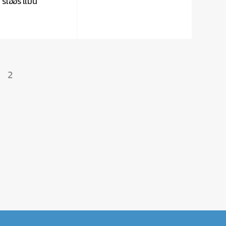
ริเออร์ แมน
2