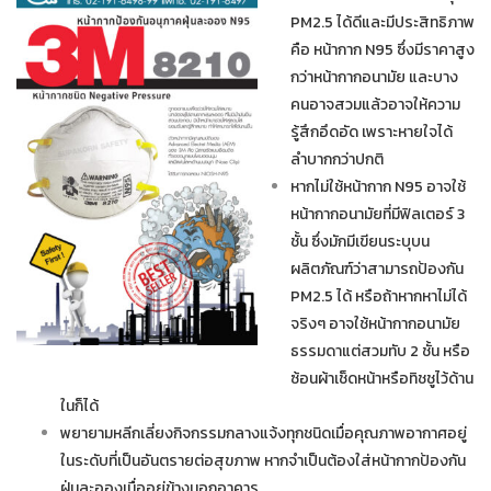
PM2.5 ได้ดีและมีประสิทธิภาพ
คือ หน้ากาก N95 ซึ่งมีราคาสูง
กว่าหน้ากากอนามัย และบาง
คนอาจสวมแล้วอาจให้ความ
รู้สึกอึดอัด เพราะหายใจได้
ลำบากกว่าปกติ
หากไม่ใช้หน้ากาก N95 อาจใช้
หน้ากากอนามัยที่มีฟิลเตอร์ 3
ชั้น ซึ่งมักมีเขียนระบุบน
ผลิตภัณฑ์ว่าสามารถป้องกัน
PM2.5 ได้ หรือถ้าหากหาไม่ได้
จริงๆ อาจใช้หน้ากากอนามัย
ธรรมดาแต่สวมทับ 2 ชั้น หรือ
ซ้อนผ้าเช็ดหน้าหรือทิชชูไว้ด้าน
ในก็ได้
พยายามหลีกเลี่ยงกิจกรรมกลางแจ้งทุกชนิดเมื่อคุณภาพอากาศอยู่
ในระดับที่เป็นอันตรายต่อสุขภาพ หากจำเป็นต้องใส่หน้ากากป้องกัน
ฝุ่นละอองเมื่ออยู่ข้างนอกอาคาร