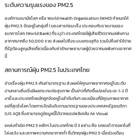
ระดับความรุนแรงของ PM2.5
องค์การอนามัยโลก หรือ World Health Organization (WHO) กำหนดให้
ฝุ่น PM2.5 จัดอยู่ในกลุ่มที่ 1 ของสารก่อมะเร็ง ประกอบกับรายงานของ
ธนาคารโลก (World Bank) ที่ระบุว่า ประเทศไทยมีผู้เสียชีวิตจากมลพิษทาง
อากาศมากถึง 50,000 ราย ส่งผลไปถึงระบบเศรษฐกิจ รวมไปถึงค่าใช้จ่าย
ที่รัฐต้องสูญเสียเกี่ยวเนื่องกับค่ารักษาพยาบาลผู้ป่วยจากมลพิษทางอากาศ
นี้
สถานการณ์ฝุ่น PM2.5 ในประเทศไทย
ข่าวเรื่องฝุ่น PM2.5 เกินค่ามาตรฐาน ส่งผลให้คุณภาพอากาศอยู่ในระดับ
ปานกลางถึงเริ่มมีผลกระทบต่อสุขภาพ เป็นข่าวที่เกิดขึ้นบ่อยในระยะ 1-2 ปี
มานี้ และประเทศไทยมักถูกจัดอยู่ในลำดับต้นๆ ของเมืองที่มีคุณภาพอากาศ
แย่ที่สุดในโลก โดยการจัดอันดับตามมาตรฐานของประเทศสหรัฐอเมริกา
(US AQI) ซึ่งสามารถดูข้อมูลนี้ได้จากแอปพลิเคชัน Air Visual
แหล่งกำเนิด PM2.5 หลักๆ ในประเทศไทย มี 3 อย่าง คือ รถยนต์ การเผาในที่
โล่งแจ้ง และสภาพความกดอากาศต่ำ ซึ่งวิกฤตฝุ่น PM2.5 เมื่อช่วงเดือน