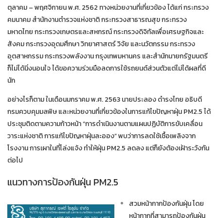
ตุลาคม – พฤศจิกายน พ.ศ. 2562 ทางหน่วยงานที่เกี่ยวข้อง ได้แก่ กระทรวง
คมนาคม สำนักงานตำรวจแห่งชาติ กระทรวงสาธารณสุข กระทรวง
มหาดไทย กระทรวงเกษตรและสหกรณ์ กระทรวงดิจิทัลเพื่อเศรษฐกิจและ
สังคม กระทรวงอุดมศึกษา วิทยาศาสตร์ วิจัย และนวัตกรรม กระทรวง
อุตสาหกรรม กระทรวงพลังงาน กรุงเทพมหานคร และสำนักนายกรัฐมนตรี
ก็ไม่ได้นิ่งนอนใจ ได้ขอความร่วมมือลดการใช้รถยนต์ส่วนตัวแต่ไม่ได้ผลที่ดี
นัก
อย่างไรก็ตาม ในเดือนมกราคม พ.ศ. 2563 นายประลอง ดำรงไทย อธิบดี
กรมควบคุมมลพิษ และหน่วยงานที่เกี่ยวข้องในการแก้ไขปัญหาฝุ่น PM2.5 ได้
ประชุมติดตามความก้าวหน้า “การดำเนินงานตามแผนปฏิบัติการขับเคลื่อน
วาระแห่งชาติ การแก้ไขปัญหาฝุ่นละออง” พบว่าการลดใช้เชื้อเพลิงจาก
โรงงาน การเผาในที่โล่งแจ้ง ทำให้ฝุ่น PM2.5 ลดลง แต่ก็ยังต้องเฝ้าระวังกัน
ต่อไป
แนวทางการป้องกันฝุ่น PM2.5
สวมหน้ากากป้องกันฝุ่น โดย
หน้ากากที่สามารถป้องกันฝุ่น