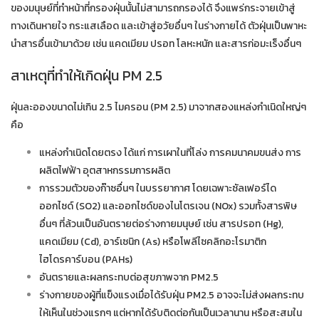
ของมนุษย์ที่ทำหน้าที่กรองฝุ่นนั้นไม่สามารถกรองได้ จึงแพร่กระจายเข้าสู่
ทางเดินหายใจ กระแสเลือด และเข้าสู่อวัยอื่นๆ ในร่างกายได้ ตัวฝุ่นเป็นพาหะ
นำสารอื่นเข้ามาด้วย เช่น แคดเมียม ปรอท โลหะหนัก และสารก่อมะเร็งอื่นๆ
สาเหตุที่ทำให้เกิดฝุ่น PM 2.5
ฝุ่นละอองขนาดไม่เกิน 2.5 ไมครอน (PM 2.5) มาจากสองแหล่งกำเนิดใหญ่ๆ
คือ
แหล่งกำเนิดโดยตรง ได้แก่ การเผาในที่โล่ง การคมนาคมขนส่ง การ
ผลิตไฟฟ้า อุตสาหกรรมการผลิต
การรวมตัวของก๊าซอื่นๆ ในบรรยากาศ โดยเฉพาะซัลเฟอร์ได
ออกไซด์ (SO2) และออกไซด์ของไนโตรเจน (NOx) รวมทั้งสารพิษ
อื่นๆ ที่ล้วนเป็นอันตรายต่อร่างกายมนุษย์ เช่น สารปรอท (Hg),
แคดเมียม (Cd), อาร์เซนิก (As) หรือโพลีไซคลิกอะโรมาติก
ไฮโดรคาร์บอน (PAHs)
อันตรายและผลกระทบต่อสุขภาพจาก PM2.5
ร่างกายของผู้ที่แข็งแรงเมื่อได้รับฝุ่น PM2.5 อาจจะไม่ส่งผลกระทบ
ให้เห็นในช่วงแรกๆ แต่หากได้รับติดต่อกันเป็นเวลานาน หรือสะสมใน