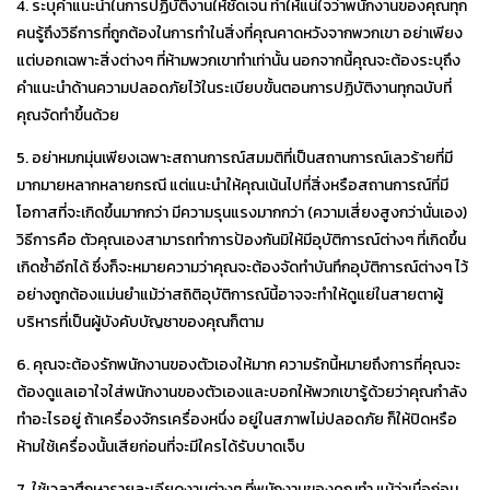
4. ระบุคำแนะนำในการปฏิบัติงานให้ชัดเจน ทำให้แน่ใจว่าพนักงานของคุณทุก
คนรู้ถึงวิธีการที่ถูกต้องในการทำในสิ่งที่คุณคาดหวังจากพวกเขา อย่าเพียง
แต่บอกเฉพาะสิ่งต่างๆ ที่ห้ามพวกเขาทำเท่านั้น นอกจากนี้คุณจะต้องระบุถึง
คำแนะนำด้านความปลอดภัยไว้ในระเบียบขั้นตอนการปฏิบัติงานทุกฉบับที่
คุณจัดทำขึ้นด้วย
5. อย่าหมกมุ่นเพียงเฉพาะสถานการณ์สมมติที่เป็นสถานการณ์เลวร้ายที่มี
มากมายหลากหลายกรณี แต่แนะนำให้คุณเน้นไปที่สิ่งหรือสถานการณ์ที่มี
โอกาสที่จะเกิดขึ้นมากกว่า มีความรุนแรงมากกว่า (ความเสี่ยงสูงกว่านั่นเอง)
วิธีการคือ ตัวคุณเองสามารถทำการป้องกันมิให้มีอุบัติการณ์ต่างๆ ที่เกิดขึ้น
เกิดซ้ำอีกได้ ซึ่งก็จะหมายความว่าคุณจะต้องจัดทำบันทึกอุบัติการณ์ต่างๆ ไว้
อย่างถูกต้องแม่นยำแม้ว่าสถิติอุบัติการณ์นี้อาจจะทำให้ดูแย่ในสายตาผู้
บริหารที่เป็นผู้บังคับบัญชาของคุณก็ตาม
6. คุณจะต้องรักพนักงานของตัวเองให้มาก ความรักนี้หมายถึงการที่คุณจะ
ต้องดูแลเอาใจใส่พนักงานของตัวเองและบอกให้พวกเขารู้ด้วยว่าคุณกำลัง
ทำอะไรอยู่ ถ้าเครื่องจักรเครื่องหนึ่ง อยู่ในสภาพไม่ปลอดภัย ก็ให้ปิดหรือ
ห้ามใช้เครื่องนั้นเสียก่อนที่จะมีใครได้รับบาดเจ็บ
7. ใช้เวลาศึกษารายละเอียดงานต่างๆ ที่พนักงานของคุณทำ แม้ว่าเมื่อก่อน